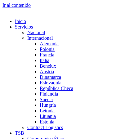
Ir al contenido
Inicio
Servicios
Nacional
Internacional
Alemania
Polonia
Francia
Italia
Benelux
Austria
Dinamarca
Eslovaquia
República Checa
Finlandia
Suecia
Hungría
Letonia
Lituania
Estonia
Contract Logistics
TSB
Compromiso Ético