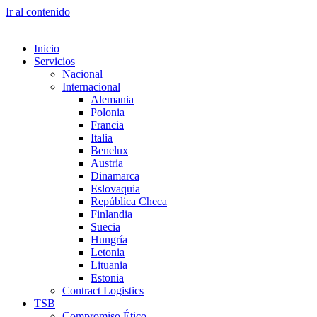
Ir al contenido
Inicio
Servicios
Nacional
Internacional
Alemania
Polonia
Francia
Italia
Benelux
Austria
Dinamarca
Eslovaquia
República Checa
Finlandia
Suecia
Hungría
Letonia
Lituania
Estonia
Contract Logistics
TSB
Compromiso Ético