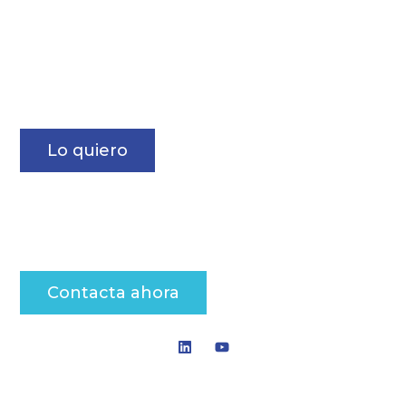
Consulta nuestros informes
Newsletter TSB
Recibe las noticias que te interesan sobre transporte
y logística.
Lo quiero
Solicita información
Contacta con nosotros para analizar tus envíos
nacionales o internacionales.
Contacta ahora