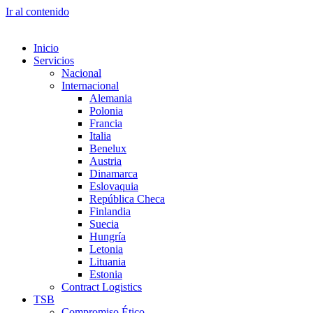
Ir al contenido
Inicio
Servicios
Nacional
Internacional
Alemania
Polonia
Francia
Italia
Benelux
Austria
Dinamarca
Eslovaquia
República Checa
Finlandia
Suecia
Hungría
Letonia
Lituania
Estonia
Contract Logistics
TSB
Compromiso Ético