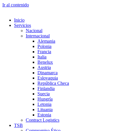
Ir al contenido
Inicio
Servicios
Nacional
Internacional
Alemania
Polonia
Francia
Italia
Benelux
Austria
Dinamarca
Eslovaquia
República Checa
Finlandia
Suecia
Hungría
Letonia
Lituania
Estonia
Contract Logistics
TSB
Compromiso Ético